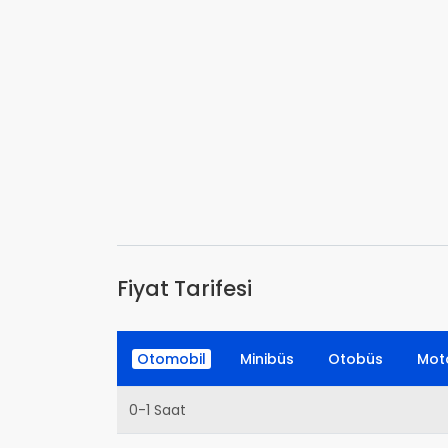
Fiyat Tarifesi
Otomobil
Minibüs
Otobüs
Moto
0-1 Saat