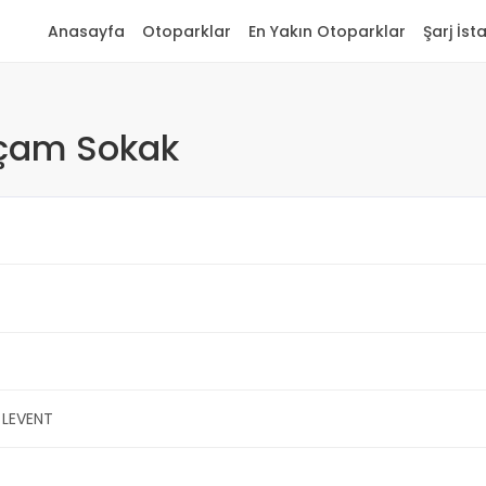
Anasayfa
Otoparklar
En Yakın Otoparklar
Şarj İst
çam Sokak
 LEVENT