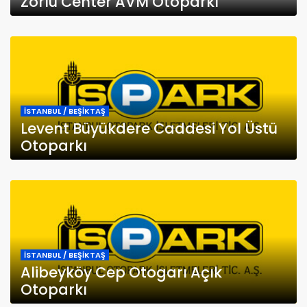
Zorlu Center AVM Otoparkı
İSTANBUL / BEŞİKTAŞ
Levent Büyükdere Caddesi Yol Üstü
Otoparkı
İSTANBUL / BEŞİKTAŞ
Alibeyköy Cep Otogarı Açık
Otoparkı