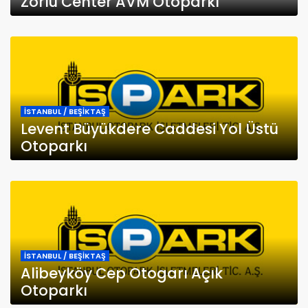
Zorlu Center AVM Otoparkı
İSTANBUL / BEŞİKTAŞ
Levent Büyükdere Caddesi Yol Üstü
Otoparkı
İSTANBUL / BEŞİKTAŞ
Alibeyköy Cep Otogarı Açık
Otoparkı