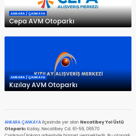
ANKARA / ÇANKAYA
Cepa AVM Otoparkı
ANKARA / ÇANKAYA
Kızılay AVM Otoparkı
ANKARA ÇANKAYA
ilçesinde yer alan
Necatibey Yol Üstü
Otoparkı
Kızılay, Necatibey Cd. 61-59, 06570
Çankaya/Ankara adresinde hizmet vermektedir. Bu otopark