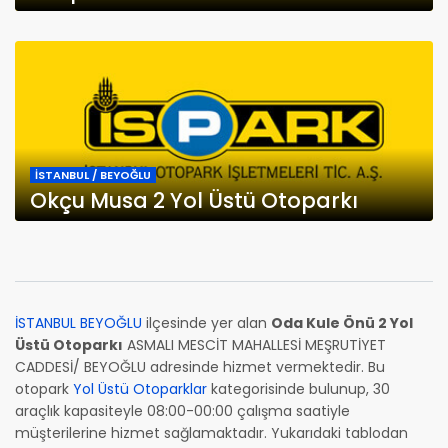
İSTANBUL / BEYOĞLU
Okçu Musa 2 Yol Üstü Otoparkı
İSTANBUL BEYOĞLU
ilçesinde yer alan
Oda Kule Önü 2 Yol
Üstü Otoparkı
ASMALI MESCİT MAHALLESİ MEŞRUTİYET
CADDESİ/ BEYOĞLU adresinde hizmet vermektedir. Bu
otopark
Yol Üstü Otoparklar
kategorisinde bulunup, 30
araçlık kapasiteyle 08:00-00:00 çalışma saatiyle
müşterilerine hizmet sağlamaktadır. Yukarıdaki tablodan