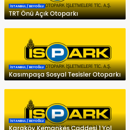
İSTANBUL / BEYOĞLU
TRT Önü Açık Otoparkı
İSTANBUL / BEYOĞLU
Kasımpaşa Sosyal Tesisler Otoparkı
İSTANBUL / BEYOĞLU
Karaköy Kemankeş Caddesi 1 Yol