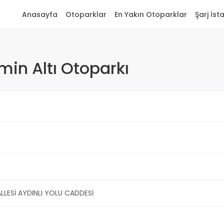
Anasayfa
Otoparklar
En Yakın Otoparklar
Şarj İst
min Altı Otoparkı
LLESİ AYDINLI YOLU CADDESİ