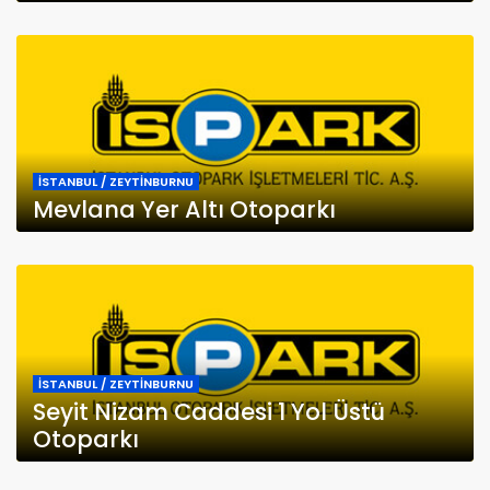
İSTANBUL / ZEYTİNBURNU
Mevlana Yer Altı Otoparkı
İSTANBUL / ZEYTİNBURNU
Seyit Nizam Caddesi 1 Yol Üstü
Otoparkı