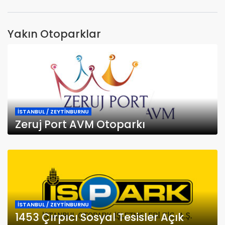
Yakın Otoparklar
İSTANBUL / ZEYTİNBURNU
Zeruj Port AVM Otoparkı
İSTANBUL / ZEYTİNBURNU
1453 Çırpıcı Sosyal Tesisler Açık