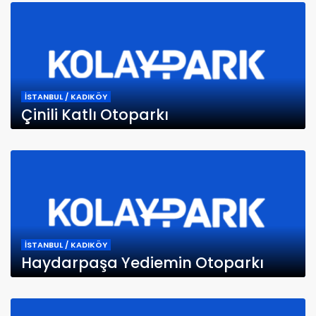
İSTANBUL / KADIKÖY
Çinili Katlı Otoparkı
İSTANBUL / KADIKÖY
Haydarpaşa Yediemin Otoparkı