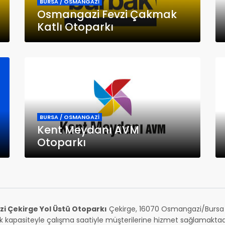
BURSA / OSMANGAZİ
Osmangazi Fevzi Çakmak
Katlı Otoparkı
BURSA / OSMANGAZİ
Kent Meydanı AVM
Otoparkı
 Çekirge Yol Üstü Otoparkı
Çekirge, 16070 Osmangazi/Bursa 
k kapasiteyle çalışma saatiyle müşterilerine hizmet sağlamaktadır