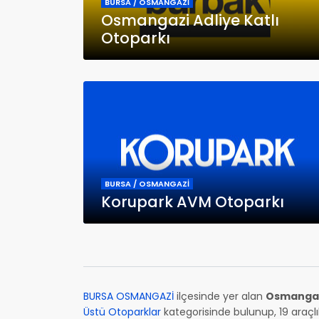
BURSA / OSMANGAZİ
Osmangazi Adliye Katlı
Otoparkı
BURSA / OSMANGAZİ
Korupark AVM Otoparkı
BURSA OSMANGAZİ
ilçesinde yer alan
Osmangazi
Üstü Otoparklar
kategorisinde bulunup, 19 araçlı