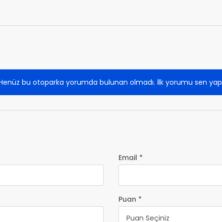
Henüz bu otoparka yorumda bulunan olmadı. İlk yorumu sen yap
Email *
Puan *
Puan Seçiniz