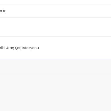
.tr
rikli Araç Şarj İstasyonu