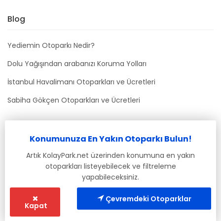
Blog
Yediemin Otoparkı Nedir?
Dolu Yağışından arabanızı Koruma Yolları
İstanbul Havalimanı Otoparkları ve Ücretleri
Sabiha Gökçen Otoparkları ve Ücretleri
Bizimle İletişime Geçin
Konumunuza En Yakın Otoparkı Bulun!
info@kolaypark.net
Artık KolayPark.net üzerinden konumuna en yakın
otoparkları listeyebilecek ve filtreleme
yapabileceksiniz.
Çevremdeki Otoparklar
Kapat
© 2019-2021 Tüm Hakları Saklıdır