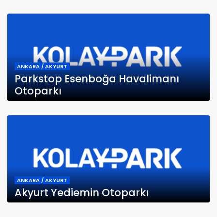
ANKARA / AKYURT
Parkstop Esenboğa Havalimanı
Otoparkı
ANKARA / AKYURT
Akyurt Yediemin Otoparkı