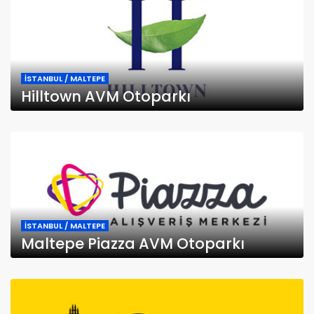
İSTANBUL / MALTEPE
Hilltown AVM Otoparkı
İSTANBUL / MALTEPE
Maltepe Piazza AVM Otoparkı