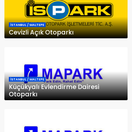
İSTANBUL / MALTEPE
Cevizli Açık Otoparkı
İSTANBUL / MALTEPE
Küçükyalı Evlendirme Dairesi
Otoparkı