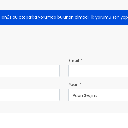
Henüz bu otoparka yorumda bulunan olmadı. İlk yorumu sen yap
Email *
Puan *
Puan Seçiniz