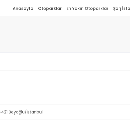
Anasayfa
Otoparklar
En Yakın Otoparklar
Şarj İst
ı
4421 Beyoğlu/İstanbul