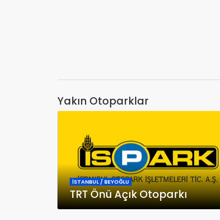
Yakın Otoparklar
İSTANBUL / BEYOĞLU
TRT Önü Açık Otoparkı