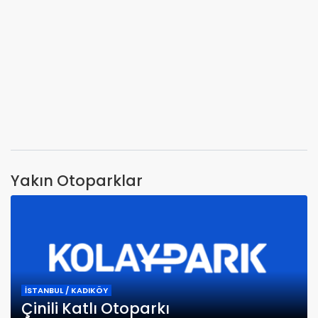
Yakın Otoparklar
İSTANBUL / KADIKÖY
Çinili Katlı Otoparkı