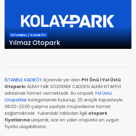
İSTANBUL / KADIKÖY
Yılmaz Otopark
İSTANBUL KADIKÖY
ilçesinde yer alan
Ptt Önü 1 Yol Üstü
Otoparkı
ALBAY FAİK SÖZDENER CADDESİ ALKIM KİTAPEVİ
adresinde hizmet vermektedir. Bu otopark
Yol Üstü
Otoparklar
kategorisinde bulunup, 20 araçlık kapasiteyle
08:00-23:00 çalışma saatiyle müşterilerine hizmet
sağlamaktadır. Yukarıdaki tablodan ilgili
otopark
fiyatlarına
ulaşarak, size en yakın otoparka en uygun
fiyatla ulaşabilirsiniz.