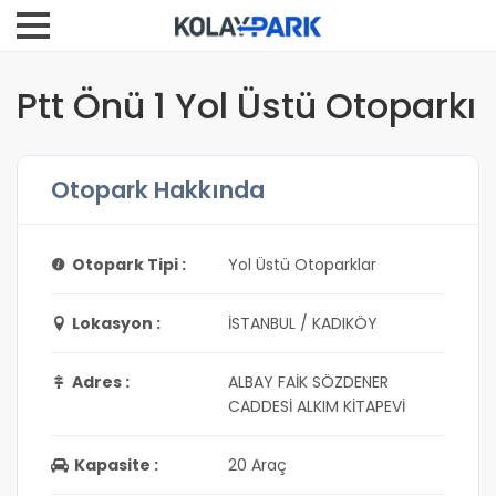
Ptt Önü 1 Yol Üstü Otoparkı
Otopark Hakkında
Otopark Tipi :
Yol Üstü Otoparklar
Lokasyon :
İSTANBUL / KADIKÖY
Adres :
ALBAY FAİK SÖZDENER
CADDESİ ALKIM KİTAPEVİ
Kapasite :
20 Araç