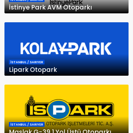
İstinye Park AVM Otoparkı
İSTANBUL / SARIYER
Lipark Otopark
İSTANBUL / SARIYER
Maslak G-39 1 Yol Üstü Otoparkı