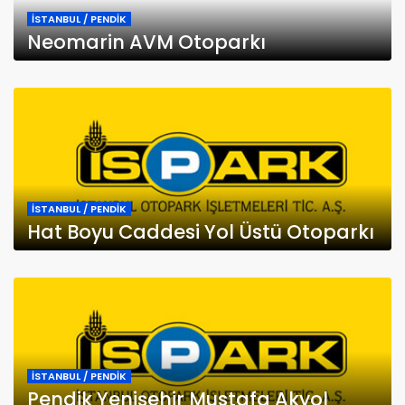
İSTANBUL / PENDİK
Neomarin AVM Otoparkı
İSTANBUL / PENDİK
Hat Boyu Caddesi Yol Üstü Otoparkı
İSTANBUL / PENDİK
Pendik Yenişehir Mustafa Akyol