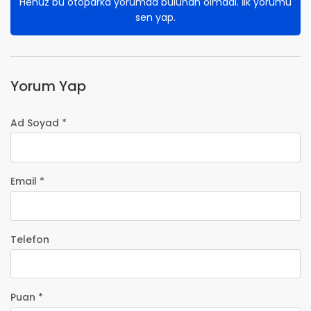
Henüz bu otoparka yorumda bulunan olmadı. İlk yorumu
sen yap.
Yorum Yap
Ad Soyad *
Email *
Telefon
Puan *