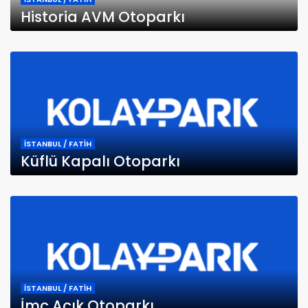
Historia AVM Otoparkı
İSTANBUL / FATİH
Küflü Kapalı Otoparkı
İSTANBUL / FATİH
İmç Açık Otoparkı