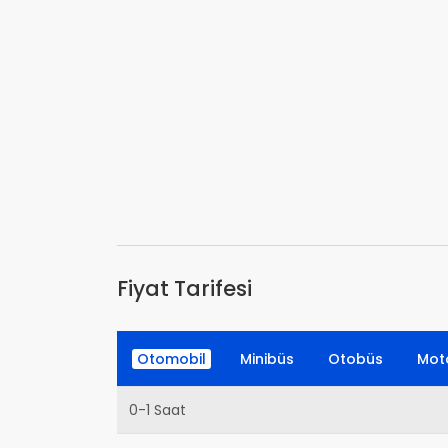
Fiyat Tarifesi
Otomobil
Minibüs
Otobüs
Moto
0-1 Saat