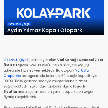
İSTANBUL / ŞİŞLİ
Aydın Yılmaz Kapalı Otoparkı
İSTANBUL ŞİŞLİ
ilçesinde yer alan
Vali Konağı Caddesi 2 Yol
Üstü Otoparkı
VALİ KONAĞI CADDESİ NİŞANTAŞI ŞİŞLİ
adresinde hizmet vermektedir. Bu otopark
Yol Üstü
Otoparklar
kategorisinde bulunup, 50 araçlık kapasiteyle
08:00-19:00 çalışma saatiyle müşterilerine hizmet
sağlamaktadır. Yukarıdaki tablodan ilgili
otopark
fiyatlarına
ulaşarak, size en yakın otoparka en uygun
fiyatla ulaşabilirsiniz.
Bu otoparkın KolayPark.net ile ticari bağlantısı yoktur. Fiyat