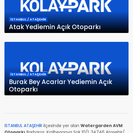
İSTANBUL / ATAŞEHİR
Atak Yediemin Açık Otoparkı
İSTANBUL / ATAŞEHİR
Burak Bey Acarlar Yediemin Açık
Otoparkı
İSTANBUL ATAŞEHİR
ilçesinde yer alan
Watergarden AVM
Otoparkı
Barbaros, Kızılbegonya Sok 10/1, 34746 Ataşehir/