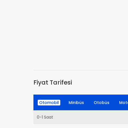
Fiyat Tarifesi
Otomobil
Minibüs
Otobüs
Moto
0-1 Saat