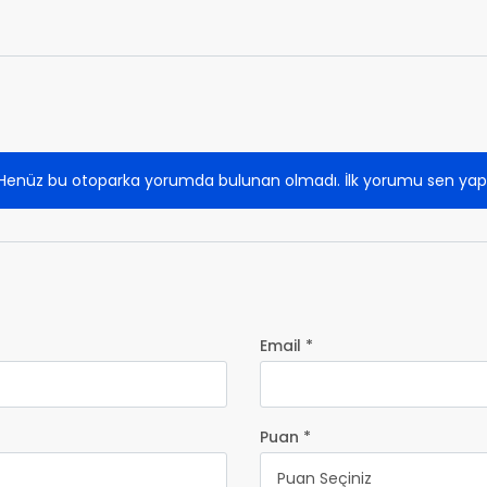
Henüz bu otoparka yorumda bulunan olmadı. İlk yorumu sen yap
Email *
Puan *
Puan Seçiniz