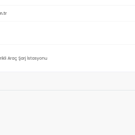
.tr
rikli Araç Şarj İstasyonu