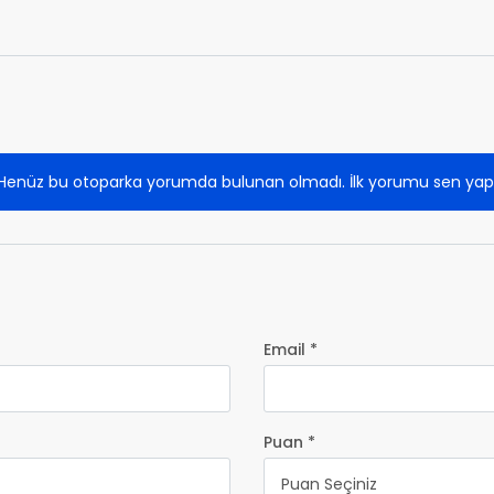
Henüz bu otoparka yorumda bulunan olmadı. İlk yorumu sen yap
Email *
Puan *
Puan Seçiniz