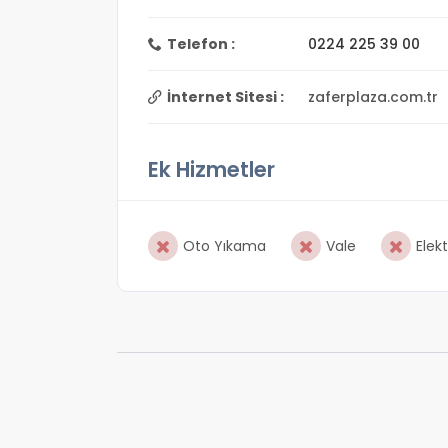
Telefon :
0224 225 39 00
İnternet Sitesi :
zaferplaza.com.tr
Ek Hizmetler
Oto Yıkama
Vale
Elekt