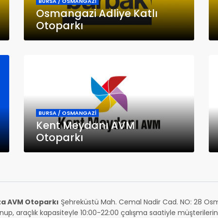
BURSA / OSMANGAZİ
Osmangazi Adliye Katlı
Otoparkı
BURSA / OSMANGAZİ
Kent Meydanı AVM
Otoparkı
za AVM Otoparkı
Şehreküstü Mah. Cemal Nadir Cad. NO: 28 Osm
nup, araçlık kapasiteyle 10:00-22:00 çalışma saatiyle müşteriler