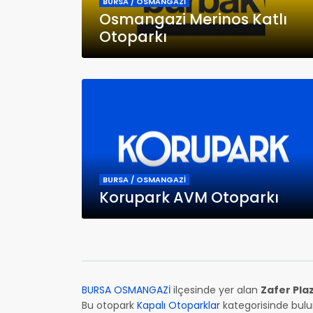
BURSA / OSMANGAZİ
Osmangazi Merinos Katlı
Otoparkı
BURSA / OSMANGAZİ
Korupark AVM Otoparkı
BURSA OSMANGAZİ
ilçesinde yer alan
Zafer Pla
Bu otopark
Kapalı Otoparklar
kategorisinde bulu