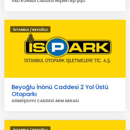
VALİ KONAĞI CADDESİ NİŞANTAŞI ŞİŞLİ
İSTANBUL / BEYOĞLU
Beyoğlu İnönü Caddesi 2 Yol Üstü
Otoparkı
GÜMÜŞSUYU CADDESİ AKM ARKASI
İSTANBUL / BEYOĞLU