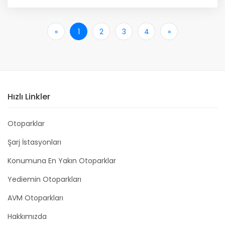
«
İlk
1
2
3
4
»
Son
Hızlı Linkler
Otoparklar
Şarj İstasyonları
Konumuna En Yakın Otoparklar
Yediemin Otoparkları
AVM Otoparkları
Hakkımızda