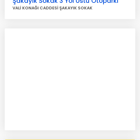
Şakayık Sokak 3 Yol Üstü Otoparkı
VALİ KONAĞI CADDESİ ŞAKAYIK SOKAK