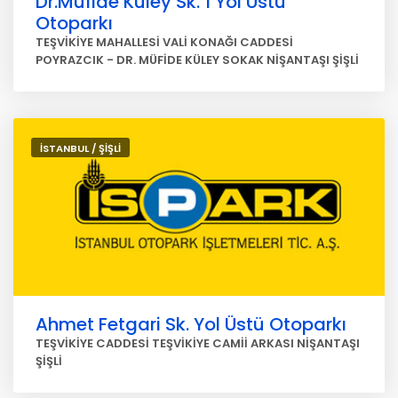
Dr.Müfide Küley Sk. 1 Yol Üstü
Otoparkı
TEŞVİKİYE MAHALLESİ VALİ KONAĞI CADDESİ
POYRAZCIK - DR. MÜFİDE KÜLEY SOKAK NİŞANTAŞI ŞİŞLİ
İSTANBUL / ŞİŞLİ
Ahmet Fetgari Sk. Yol Üstü Otoparkı
TEŞVİKİYE CADDESİ TEŞVİKİYE CAMİİ ARKASI NİŞANTAŞI
ŞİŞLİ