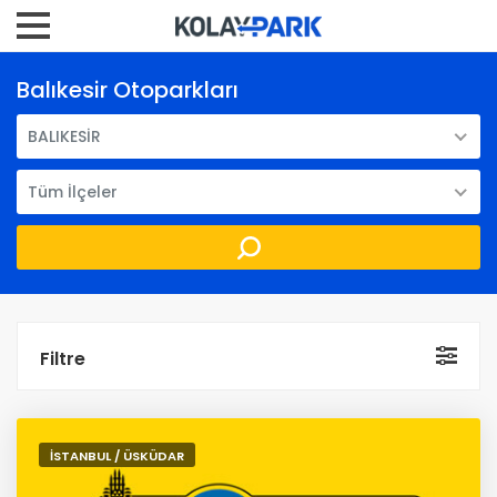
Balıkesir Otoparkları
BALIKESİR
Tüm İlçeler
Filtre
İSTANBUL / ÜSKÜDAR