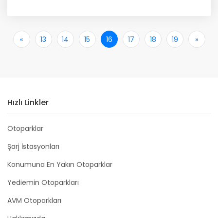
«
İlk
13
14
15
16
17
18
19
»
Son
Hızlı Linkler
Otoparklar
Şarj İstasyonları
Konumuna En Yakın Otoparklar
Yediemin Otoparkları
AVM Otoparkları