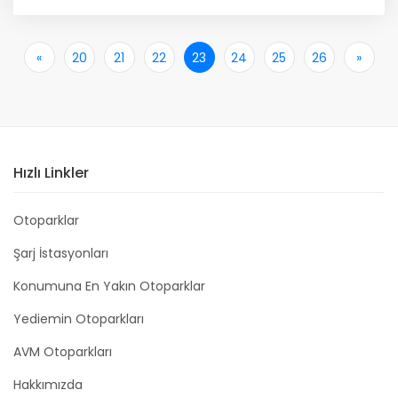
«
İlk
20
21
22
23
24
25
26
»
Son
Hızlı Linkler
Otoparklar
Şarj İstasyonları
Konumuna En Yakın Otoparklar
Yediemin Otoparkları
AVM Otoparkları
Hakkımızda