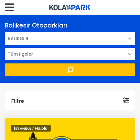
Balıkesir Otoparkları
BALIKESİR
Tüm İlçeler
Filtre
İSTANBUL / PENDİK