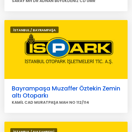
SARAY MH DR ADNAN BÜYÜKDENİZ CD ÜMR
İSTANBUL / BAYRAMPAŞA
Bayrampaşa Muzaffer Öztekin Zemin
altı Otoparkı
KAMİL CAD MURATPAŞA MAH NO 112/114
İSTANBUL / SULTANBEYLİ