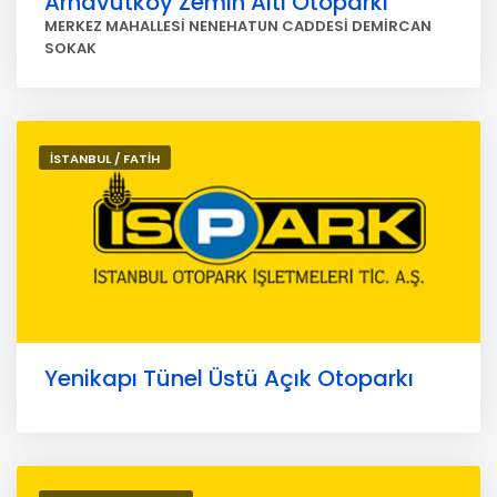
Arnavutköy Zemin Altı Otoparkı
MERKEZ MAHALLESİ NENEHATUN CADDESİ DEMİRCAN
SOKAK
İSTANBUL / FATİH
Yenikapı Tünel Üstü Açık Otoparkı