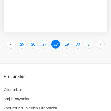
«
İlk
25
26
27
28
29
30
31
»
Son
Hızlı Linkler
Otoparklar
Şarj İstasyonları
Konumuna En Yakın Otoparklar