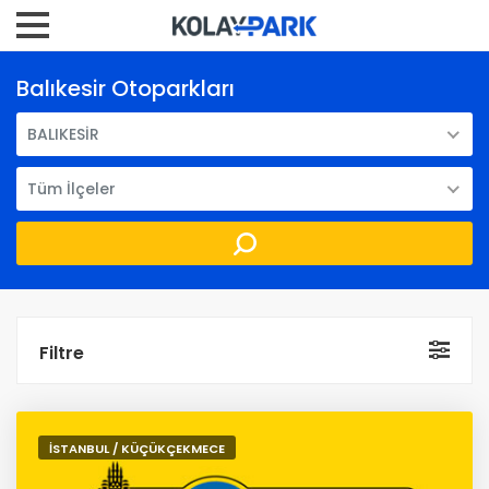
Balıkesir Otoparkları
BALIKESİR
Tüm İlçeler
Filtre
İSTANBUL / KÜÇÜKÇEKMECE