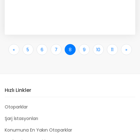
«
İlk
5
6
7
8
9
10
11
»
Son
Hızlı Linkler
Otoparklar
Şarj İstasyonları
Konumuna En Yakın Otoparklar