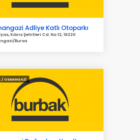
angazi Adliye Katlı Otoparkı
lyas, Kıbrıs Şehitleri Cd. No:12, 16220
ngazi/Bursa
 / OSMANGAZİ