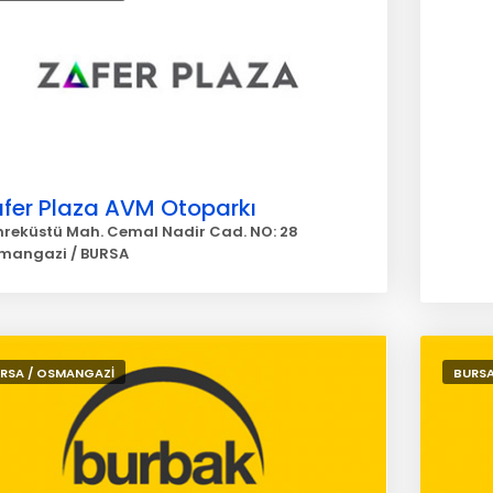
afer Plaza AVM Otoparkı
hreküstü Mah. Cemal Nadir Cad. NO: 28
mangazi / BURSA
RSA / OSMANGAZİ
BURSA