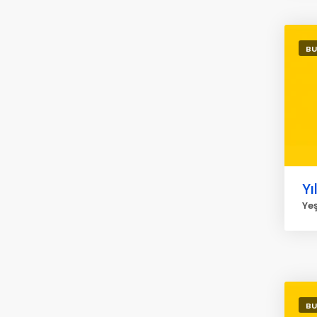
BU
Yı
Yeş
BU