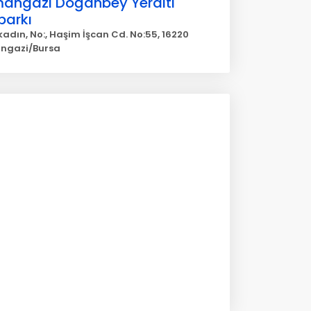
angazi Doğanbey Yeraltı
parkı
adın, No:, Haşim İşcan Cd. No:55, 16220
ngazi/Bursa