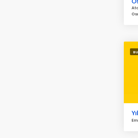
O
Ata
Os
BU
Yı
Em