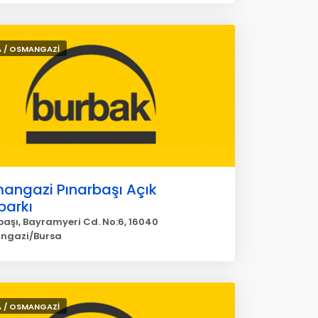
 / OSMANGAZİ
angazi Pınarbaşı Açık
parkı
başı, Bayramyeri Cd. No:6, 16040
ngazi/Bursa
 / OSMANGAZİ