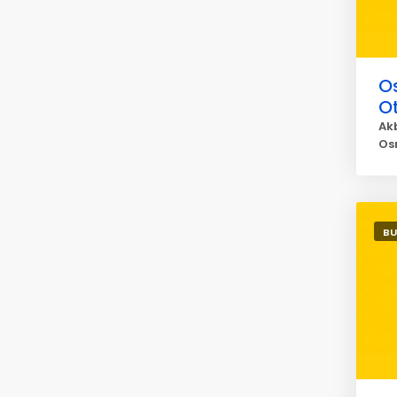
O
O
Akb
Os
BU