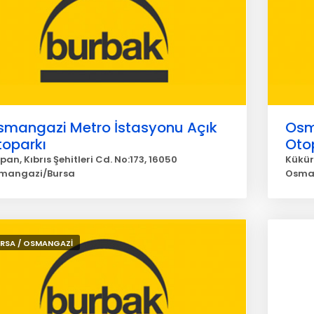
smangazi Metro İstasyonu Açık
Osm
toparkı
Oto
pan, Kıbrıs Şehitleri Cd. No:173, 16050
Kükür
mangazi/Bursa
Osma
RSA / OSMANGAZİ