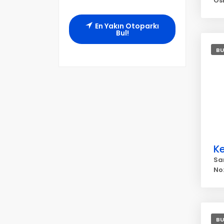
Os
En Yakın Otoparkı
Bul!
BU
K
San
No
BU