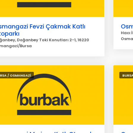
smangazi Fevzi Çakmak Katlı
Osm
toparkı
Hacı İ
Osma
ğanbey, Doğanbey Toki Konutları 2-1, 16220
mangazi/Bursa
RSA / OSMANGAZİ
BURSA