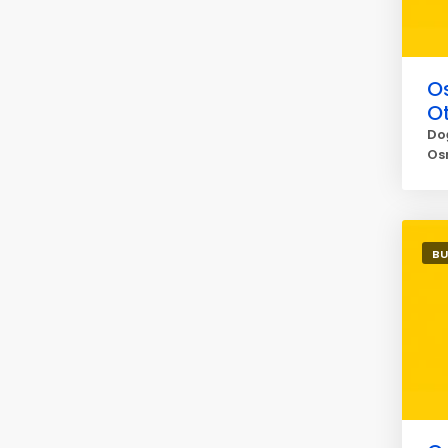
O
O
Do
Os
BU