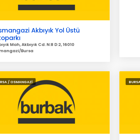
smangazi Akbıyık Yol Üstü
toparkı
ıyık Mah, Akbıyık Cd. N:8 D:2, 16010
mangazi/Bursa
RSA / OSMANGAZİ
BURSA