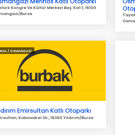
smangazi Merinos Katlı Otoparkı
Osm
Oto
türk Kongre Ve Kültür Merkezi Baş. Kat:1, 16100
mangazi/Bursa
Tayak
Osma
RSA / OSMANGAZİ
ldırım Emirsultan Katlı Otoparkı
irsultan, Kabasakal Sk., 16360 Yıldırım/Bursa