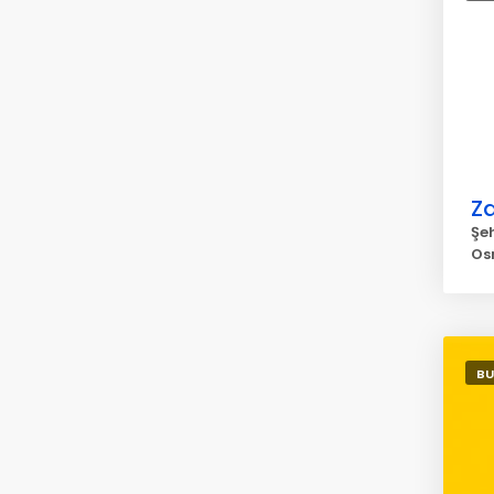
Z
Şe
Os
BU