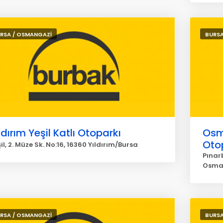
RSA / OSMANGAZİ
BURSA
ldırım Yeşil Katlı Otoparkı
Osm
Oto
il, 2. Müze Sk. No:16, 16360 Yıldırım/Bursa
Pınar
Osma
RSA / OSMANGAZİ
BURSA