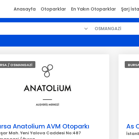
Anasayfa
Otoparklar
En Yakın Otoparklar
Şarj İst
OSMANGAZİ
RSA / OSMANGAZİ
BURSA
ursa Anatolium AVM Otoparkı
As O
aşar Mah. Yeni Yalova Caddesi No:487
İstan