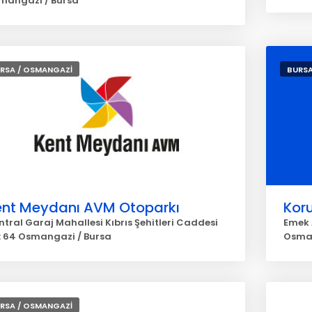
mangazi / Bursa
RSA / OSMANGAZİ
BURSA
ent Meydanı AVM Otoparkı
Kor
tral Garaj Mahallesi Kıbrıs Şehitleri Caddesi
Emek 
: 64 Osmangazi / Bursa
Osma
RSA / OSMANGAZİ