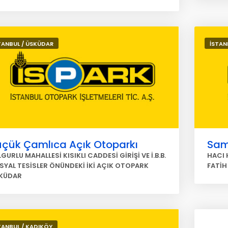
TANBUL / ÜSKÜDAR
İSTAN
üçük Çamlıca Açık Otoparkı
Sam
GURLU MAHALLESİ KISIKLI CADDESİ GİRİŞİ VE İ.B.B.
HACI 
SYAL TESİSLER ÖNÜNDEKİ İKİ AÇIK OTOPARK
FATİH
KÜDAR
TANBUL / KADIKÖY