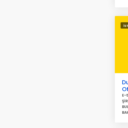
İS
Du
O
E-
Şİ
BU
BAH