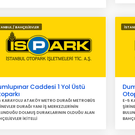
TANBUL / BAHÇELİEVLER
İSTAN
mlupınar Caddesi 1 Yol Üstü
Dum
toparkı
Oto
5 KARAYOLU ATAKÖY METRO DURAĞI METROBÜS
E-5 K
RİNEVLER DURAĞI YANI İŞ MERKEZLERİNİN
ŞİRİN
LUNDUĞU DOLMUŞ DURAKLARININ OLDUĞU ALAN
BULUN
ÇELİEVLER İKİTELLİ
BAHÇEL