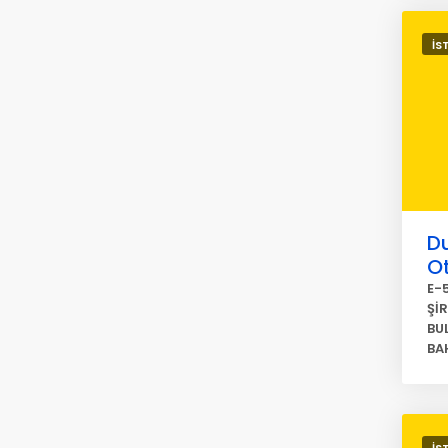
İS
D
O
E-
Şİ
BU
BAH