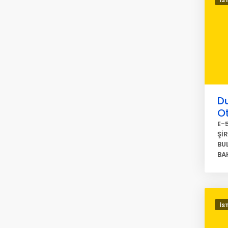
İS
D
O
E-
Şİ
BU
BAH
İS