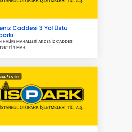
eniz Caddesi 3 Yol Üstü
parkı
 HALİFE MAHALLESİ AKDENİZ CADDESİ
MSETTİN MAH
BUL / FATİH