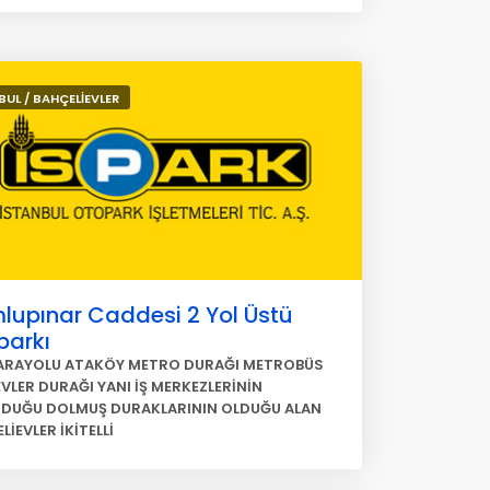
BUL / BAHÇELİEVLER
lupınar Caddesi 2 Yol Üstü
parkı
ARAYOLU ATAKÖY METRO DURAĞI METROBÜS
EVLER DURAĞI YANI İŞ MERKEZLERİNİN
DUĞU DOLMUŞ DURAKLARININ OLDUĞU ALAN
İEVLER İKİTELLİ