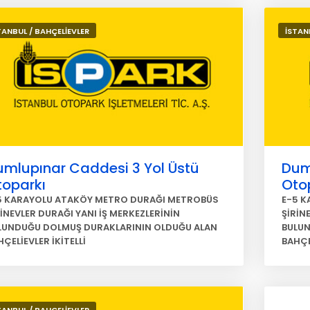
TANBUL / BAHÇELİEVLER
İSTAN
umlupınar Caddesi 3 Yol Üstü
Dum
toparkı
Oto
5 KARAYOLU ATAKÖY METRO DURAĞI METROBÜS
E-5 K
RİNEVLER DURAĞI YANI İŞ MERKEZLERİNİN
ŞİRİN
LUNDUĞU DOLMUŞ DURAKLARININ OLDUĞU ALAN
BULUN
ÇELİEVLER İKİTELLİ
BAHÇEL