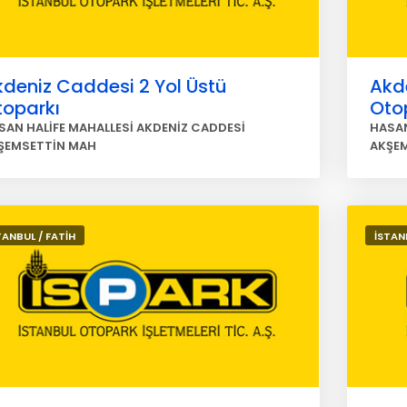
deniz Caddesi 2 Yol Üstü
Akd
toparkı
Oto
SAN HALİFE MAHALLESİ AKDENİZ CADDESİ
HASAN
ŞEMSETTİN MAH
AKŞE
TANBUL / FATİH
İSTAN