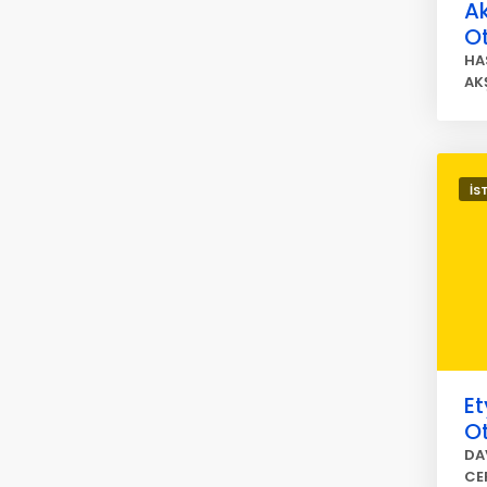
Ak
O
HA
AK
İS
Et
O
DA
CE