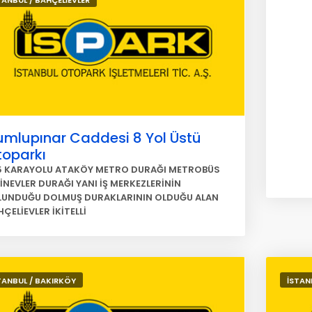
TANBUL / BAHÇELİEVLER
umlupınar Caddesi 8 Yol Üstü
toparkı
5 KARAYOLU ATAKÖY METRO DURAĞI METROBÜS
RİNEVLER DURAĞI YANI İŞ MERKEZLERİNİN
LUNDUĞU DOLMUŞ DURAKLARININ OLDUĞU ALAN
ÇELİEVLER İKİTELLİ
TANBUL / BAKIRKÖY
İSTAN