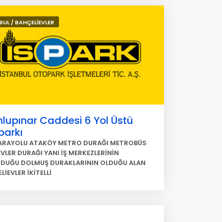
BUL / BAHÇELİEVLER
lupınar Caddesi 6 Yol Üstü
parkı
ARAYOLU ATAKÖY METRO DURAĞI METROBÜS
EVLER DURAĞI YANI İŞ MERKEZLERİNİN
DUĞU DOLMUŞ DURAKLARININ OLDUĞU ALAN
İEVLER İKİTELLİ