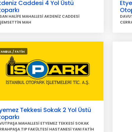
deniz Caddesi 4 Yol Üstü
Etye
toparkı
Oto
SAN HALİFE MAHALLESİ AKDENİZ CADDESİ
DAVUT
ŞEMSETTİN MAH
CERRA
TANBUL / FATİH
yemez Tekkesi Sokak 2 Yol Üstü
toparkı
VUTPAŞA MAHALLESİ ETYEMEZ TEKKESİ SOKAK
RRAHPAŞA TIP FAKÜLTESİ HASTANESİ YANI FATİH