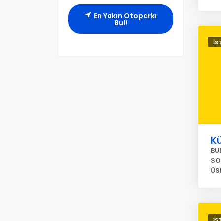
En Yakın Otoparkı
Bul!
İS
K
BUL
SO
ÜS
İS