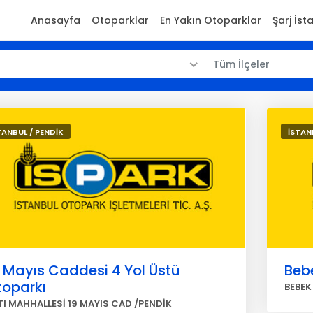
Anasayfa
Otoparklar
En Yakın Otoparklar
Şarj İst
Tüm İlçeler
TANBUL / PENDİK
İSTAN
 Mayıs Caddesi 4 Yol Üstü
Bebe
toparkı
BEBEK
TI MAHHALLESİ 19 MAYIS CAD /PENDİK