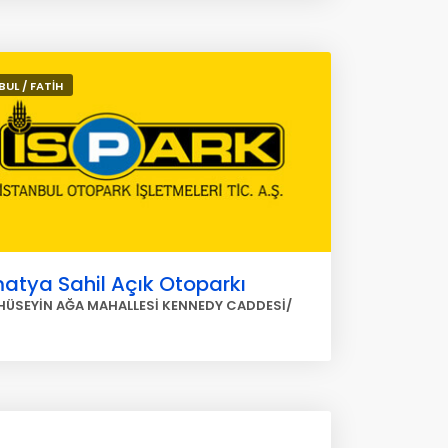
BUL / FATİH
atya Sahil Açık Otoparkı
HÜSEYİN AĞA MAHALLESİ KENNEDY CADDESİ/