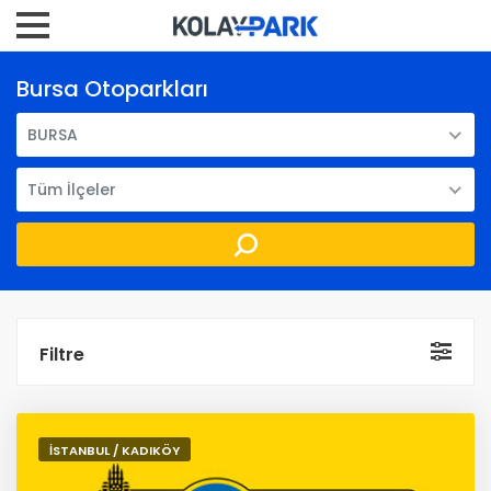
Bursa Otoparkları
BURSA
Tüm İlçeler
Filtre
İSTANBUL / KADIKÖY