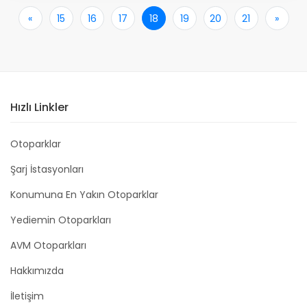
«
İlk
15
16
17
18
19
20
21
»
Son
Hızlı Linkler
Otoparklar
Şarj İstasyonları
Konumuna En Yakın Otoparklar
Yediemin Otoparkları
AVM Otoparkları
Hakkımızda
İletişim