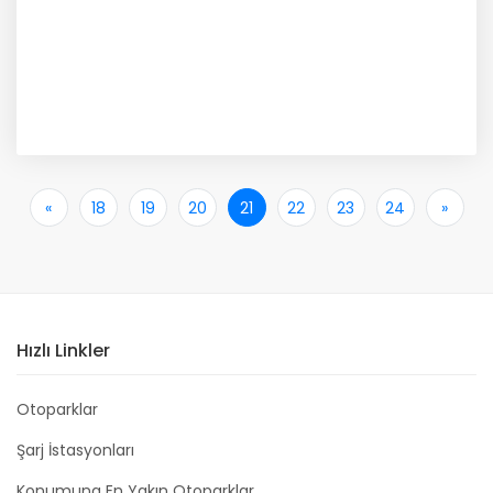
«
İlk
18
19
20
21
22
23
24
»
Son
Hızlı Linkler
Otoparklar
Şarj İstasyonları
Konumuna En Yakın Otoparklar