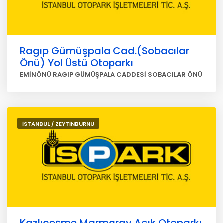
Ragıp Gümüşpala Cad.(Sobacılar
Önü) Yol Üstü Otoparkı
EMİNÖNÜ RAGIP GÜMÜŞPALA CADDESİ SOBACILAR ÖNÜ
İSTANBUL / ZEYTİNBURNU
Kazlıçeşme Marmaray Açık Otoparkı