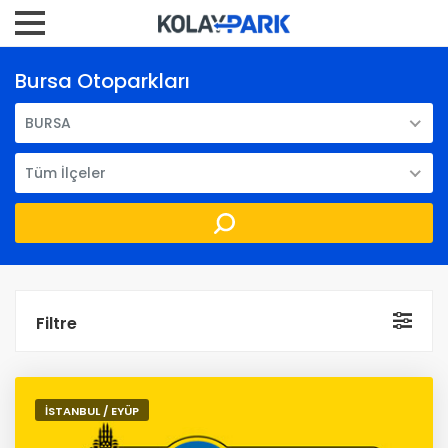
Bursa Otoparkları
BURSA
Tüm İlçeler
Filtre
İSTANBUL / EYÜP