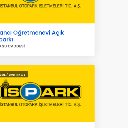
ancı Öğretmenevi Açık
parkı
KSU CADDESİ
BUL / BAKIRKÖY