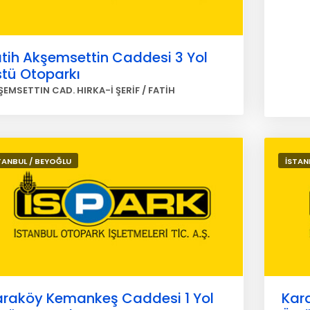
tih Akşemsettin Caddesi 3 Yol
stü Otoparkı
ŞEMSETTIN CAD. HIRKA-İ ŞERİF / FATİH
TANBUL / BEYOĞLU
İSTAN
araköy Kemankeş Caddesi 1 Yol
Kar