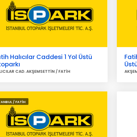
tih Halıcılar Caddesi 1 Yol Üstü
Fati
toparkı
Üst
LICILAR CAD. AKŞEMSETTİN / FATİH
AKŞEM
TANBUL / FATİH