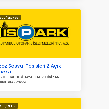
BUL / BEYKOZ
oz Sosyal Tesisleri 2 Açık
parkı
ROS CADDESİ HAYAL KAHVECİSİ YANI
NBAHÇE/BEYKOZ
BUL / FATİH