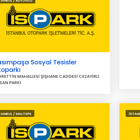
TANBUL / BEYOĞLU
asımpaşa Sosyal Tesisler
toparkı
DRETTİN MAHALLESİ ŞİŞHANE CADDESİ CEZAYİRLİ
SAN PARKI
TANBUL / MALTEPE
İSTAN