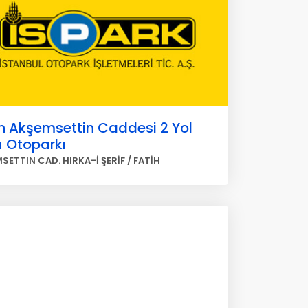
h Akşemsettin Caddesi 2 Yol
ü Otoparkı
SETTIN CAD. HIRKA-İ ŞERİF / FATİH