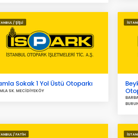
TANBUL / ŞİŞLİ
İSTAN
mla Sokak 1 Yol Üstü Otoparkı
Beyk
Oto
MLA SK. MECİDİYEKÖY
BARBA
BURU
TANBUL / FATİH
İSTAN