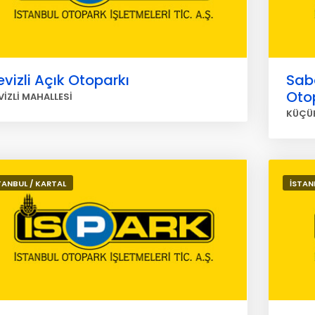
vizli Açık Otoparkı
Sab
Oto
VİZLİ MAHALLESİ
KÜÇÜ
TANBUL / KARTAL
İSTAN