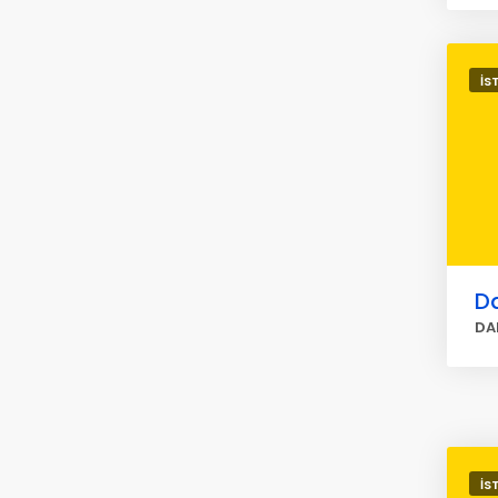
İS
Da
DA
İS