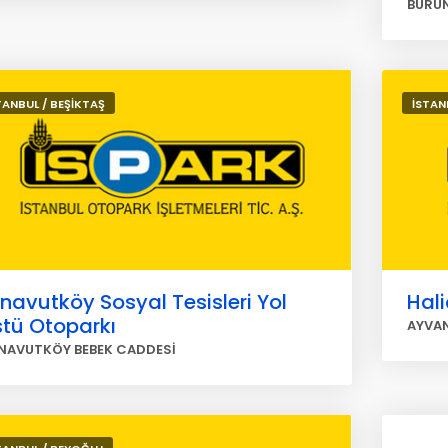
BURU
TANBUL / BEŞİKTAŞ
İSTAN
navutköy Sosyal Tesisleri Yol
Hali
stü Otoparkı
AYVA
NAVUTKÖY BEBEK CADDESİ