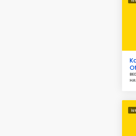
İS
K
O
BE
HA
İS