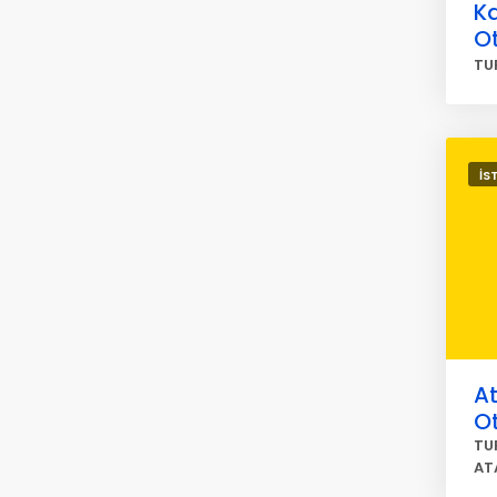
Ka
O
TU
İS
At
O
TU
AT