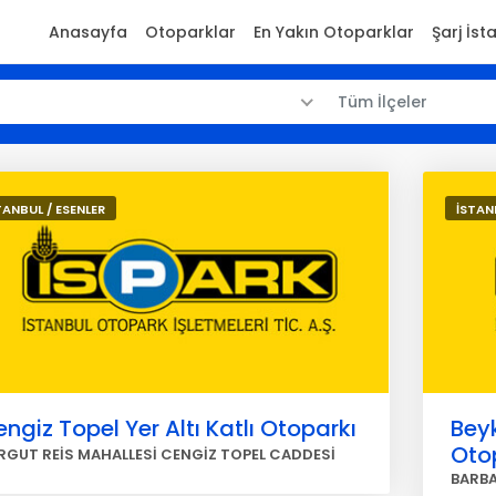
Anasayfa
Otoparklar
En Yakın Otoparklar
Şarj İst
Tüm İlçeler
TANBUL / ESENLER
İSTAN
ngiz Topel Yer Altı Katlı Otoparkı
Beyk
Oto
RGUT REİS MAHALLESİ CENGİZ TOPEL CADDESİ
BARBA