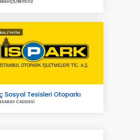
NBAHÇE/BEYKOZ
BUL / FATİH
ç Sosyal Tesisleri Otoparkı
NSARAY CADDESİ