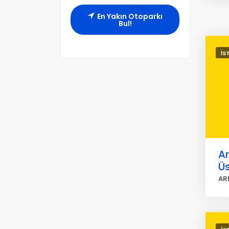
En Yakın Otoparkı
Bul!
İS
Ar
Ü
AR