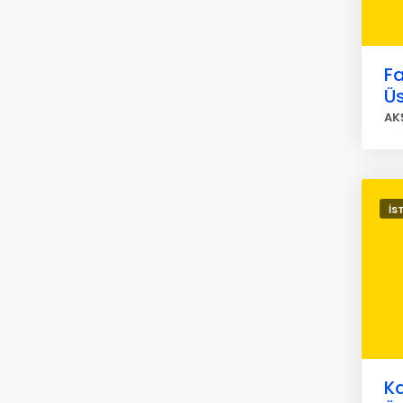
Fa
Ü
AK
İS
K