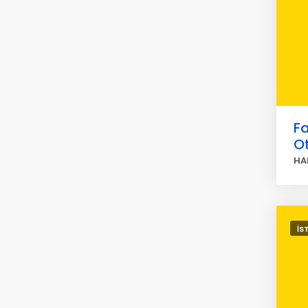
Fa
O
HA
İS