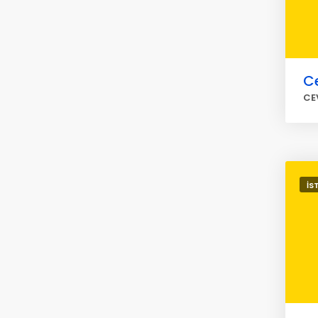
Ce
CE
İS