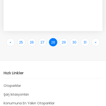
«
İlk
25
26
27
28
29
30
31
»
Son
Hızlı Linkler
Otoparklar
Şarj İstasyonları
Konumuna En Yakın Otoparklar