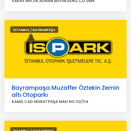
SARAY MH DR ADNAN BÜYÜKDENİZ CD ÜMR
İSTANBUL / BAYRAMPAŞA
Bayrampaşa Muzaffer Öztekin Zemin
altı Otoparkı
KAMİL CAD MURATPAŞA MAH NO 112/114
İSTANBUL / SULTANBEYLİ