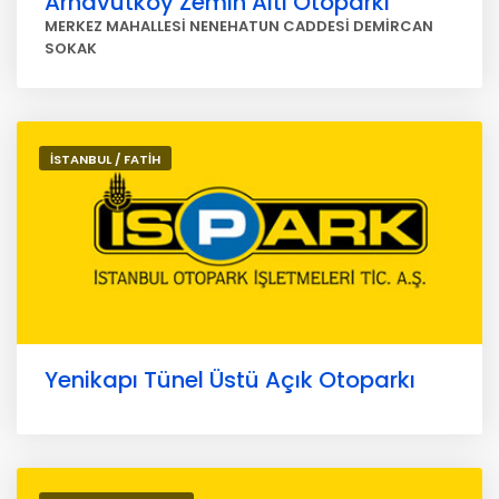
Arnavutköy Zemin Altı Otoparkı
MERKEZ MAHALLESİ NENEHATUN CADDESİ DEMİRCAN
SOKAK
İSTANBUL / FATİH
Yenikapı Tünel Üstü Açık Otoparkı