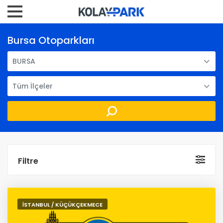
Bursa Otoparkları
BURSA
Tüm İlçeler
Filtre
İSTANBUL / KÜÇÜKÇEKMECE