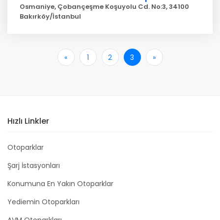
Osmaniye, Çobançeşme Koşuyolu Cd. No:3, 34100
Bakırköy/İstanbul
«
İlk
1
2
3
»
Son
Hızlı Linkler
Otoparklar
Şarj İstasyonları
Konumuna En Yakın Otoparklar
Yediemin Otoparkları