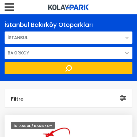
İstanbul Bakırköy Otoparkları
İSTANBUL
BAKIRKÖY
Filtre
İSTANBUL / BAKIRKÖY