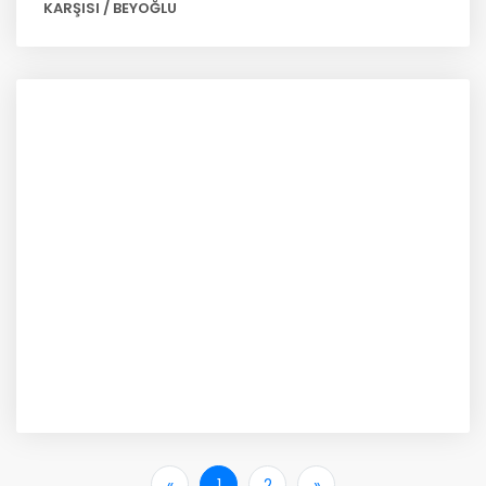
KARŞISI / BEYOĞLU
«
İlk
1
2
»
Son