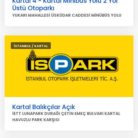
Kartal 4 - Kartal Minibüs Yolu 2 Yol
Üstü Otoparkı
YUKARI MAHALLESİ ÜSKÜDAR CADDESİ MİNÜBÜS YOLU
İSTANBUL / KARTAL
Kartal Balıkçılar Açık
İETT LUNAPARK DURAĞI ÇETİN EMEÇ BULVARI KARTAL
HAVUZLU PARK KARŞISI