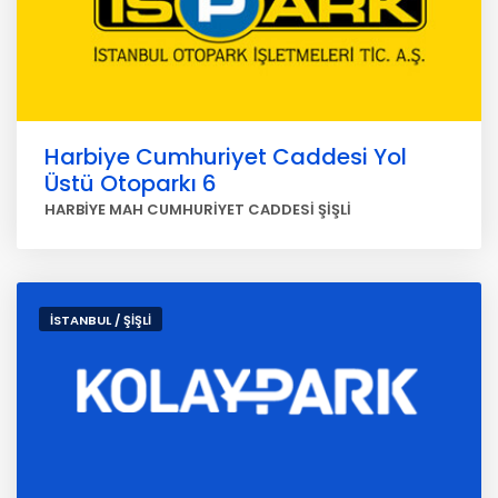
Harbiye Cumhuriyet Caddesi Yol
Üstü Otoparkı 6
HARBİYE MAH CUMHURİYET CADDESİ ŞİŞLİ
İSTANBUL / ŞİŞLİ