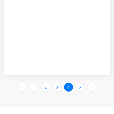
«
İlk
1
2
3
4
5
»
Son