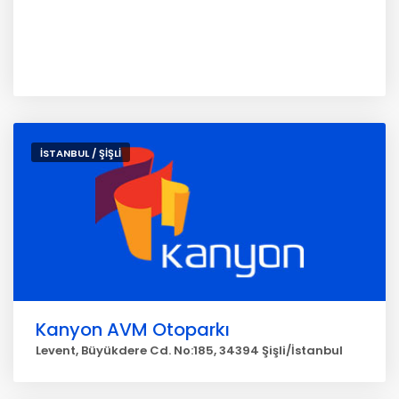
İSTANBUL / ŞİŞLİ
Kanyon AVM Otoparkı
Levent, Büyükdere Cd. No:185, 34394 Şişli/İstanbul