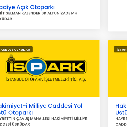
adiye Açık Otoparkı
HİT SELMAN KALENDER SK ALTUNİZADE MH
KÜDAR
TANBUL / ÜSKÜDAR
İSTAN
kimiyet-i Milliye Caddesi Yol
Haki
stü Otoparkı
Üst
YRETTİN ÇAVUŞ MAHALLESİ HAKİMİYETİ MİLLİYE
HAYRE
DDESİ ÜSKÜDAR
CADD