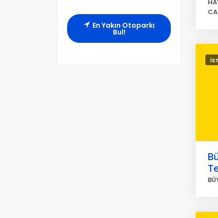
HA
CA
En Yakın Otoparkı
Bul!
İS
B
Te
BÜ