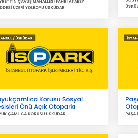
SOSYA
YRETTİN ÇAVUŞ MAHALLESİ FAHRİ ATABEY
ÜSKÜ
DDESİ ÜZERİ YOLBOYU ÜSKÜDAR
TANBUL / ÜSKÜDAR
İSTAN
üyükçamlıca Korusu Sosyal
Paşa
sisleri Önü Açık Otoparkı
Oto
YÜK ÇAMLICA KORUSU ÜSKÜDAR
PAŞA 