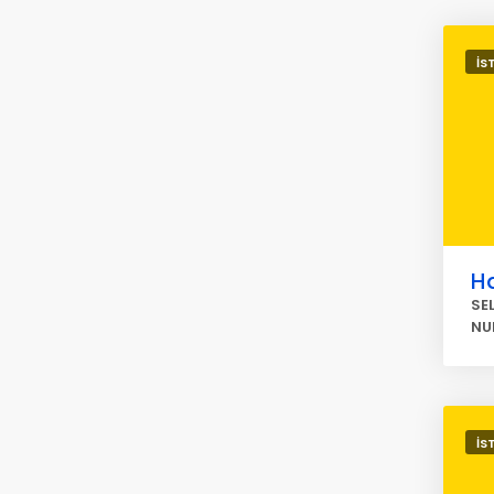
İS
H
SE
NU
İS