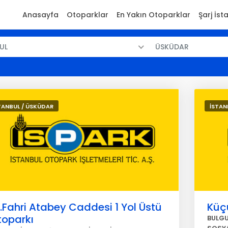
Anasayfa
Otoparklar
En Yakın Otoparklar
Şarj İst
UL
ÜSKÜDAR
TANBUL / ÜSKÜDAR
İSTAN
.Fahri Atabey Caddesi 1 Yol Üstü
Küç
toparkı
BULGUR