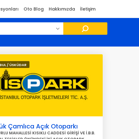
asyonları
Oto Blog
Hakkımızda
İletişim
BUL / ÜSKÜDAR
ük Çamlıca Açık Otoparkı
LU MAHALLESİ KISIKLI CADDESİ GİRİŞİ VE İ.B.B.