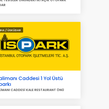
L TESİSLER ÖNÜNDEKİ İKİ AÇIK OTOPARK
DAR
BUL / ÜSKÜDAR
limanı Caddesi 1 Yol Üstü
parkı
LİMANI CADDESİ KALE RESTAURANT ÖNÜ