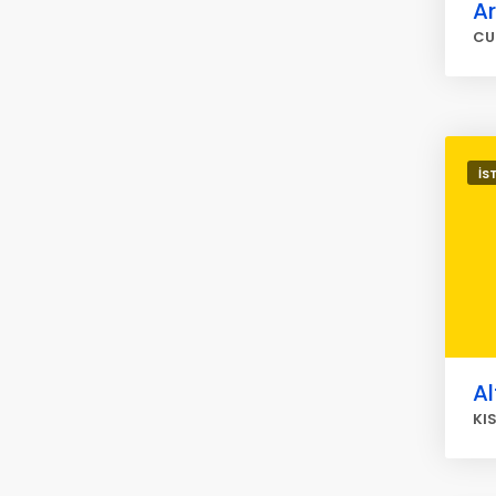
Ar
CU
İS
A
KI