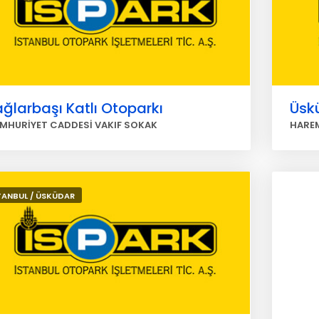
ğlarbaşı Katlı Otoparkı
Üsk
MHURİYET CADDESİ VAKIF SOKAK
HAREM
TANBUL / ÜSKÜDAR