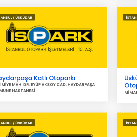
TANBUL / ÜSKÜDAR
İSTAN
aydarpaşa Katlı Otoparkı
Üskü
Oto
LİMİYE MAH. DR. EYÜP AKSOY CAD. HAYDARPAŞA
MUNE HASTANESİ
MİMAR
TANBUL / ÜSKÜDAR
İSTAN