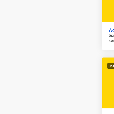
A
ÜS
KA
İS