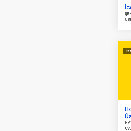
İc
ŞE
ÜS
İS
Ha
Ü
HA
CA