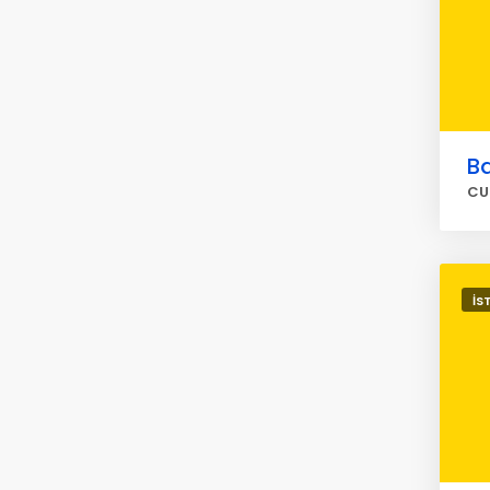
Ba
CU
İS