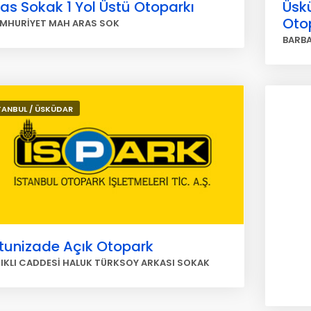
as Sokak 1 Yol Üstü Otoparkı
Üsk
Oto
MHURİYET MAH ARAS SOK
BARBA
TANBUL / ÜSKÜDAR
ltunizade Açık Otopark
SIKLI CADDESİ HALUK TÜRKSOY ARKASI SOKAK