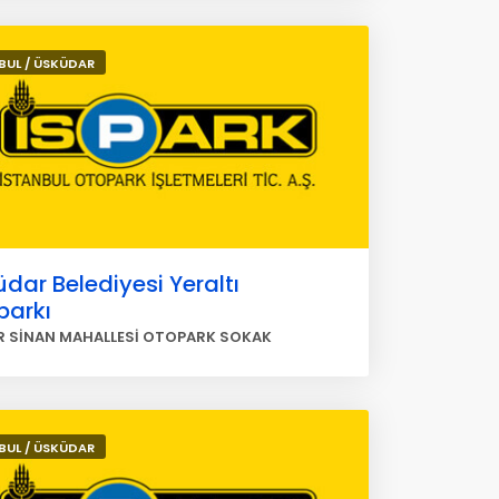
BUL / ÜSKÜDAR
dar Belediyesi Yeraltı
parkı
 SİNAN MAHALLESİ OTOPARK SOKAK
BUL / ÜSKÜDAR