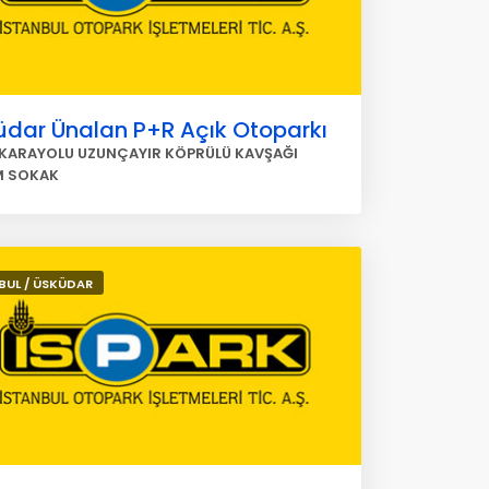
üdar Ünalan P+R Açık Otoparkı
 KARAYOLU UZUNÇAYIR KÖPRÜLÜ KAVŞAĞI
M SOKAK
BUL / ÜSKÜDAR