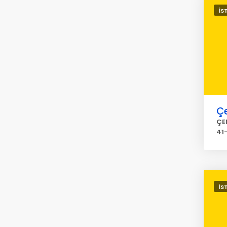
İS
Ç
ÇE
41
İS