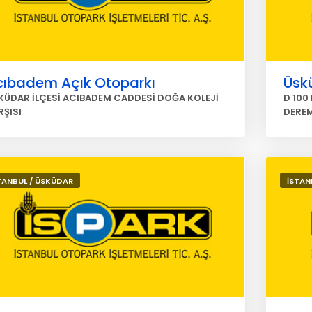
cıbadem Açık Otoparkı
Üsk
KÜDAR İLÇESİ ACIBADEM CADDESİ DOĞA KOLEJİ
D 100
RŞISI
DERE
TANBUL / ÜSKÜDAR
İSTAN