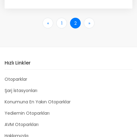
«
İlk
1
2
»
Son
Hızlı Linkler
Otoparklar
Şarj İstasyonları
Konumuna En Yakın Otoparklar
Yediemin Otoparkları
AVM Otoparkları
Hakkımızda