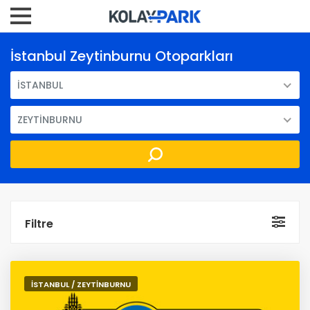
İstanbul Zeytinburnu Otoparkları
İSTANBUL
ZEYTİNBURNU
Filtre
İSTANBUL / ZEYTİNBURNU