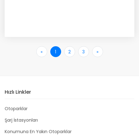
«
İlk
1
2
3
»
Son
Hızlı Linkler
Otoparklar
Şarj İstasyonları
Konumuna En Yakın Otoparklar