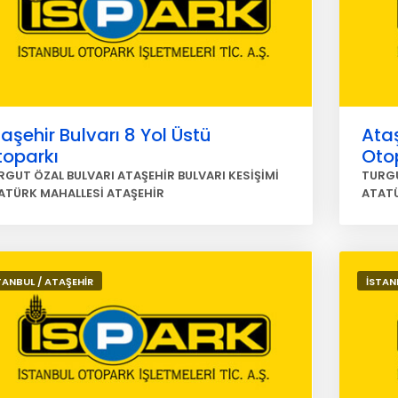
aşehir Bulvarı 8 Yol Üstü
Ataş
toparkı
Oto
RGUT ÖZAL BULVARI ATAŞEHİR BULVARI KESİŞİMİ
TURGU
ATÜRK MAHALLESİ ATAŞEHİR
ATATÜ
TANBUL / ATAŞEHİR
İSTAN