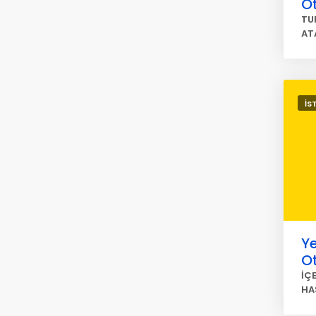
O
TU
AT
İS
Ye
O
İÇ
HA