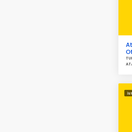
At
O
TU
AT
İS