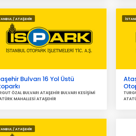
TANBUL / ATAŞEHİR
İSTAN
aşehir Bulvarı 16 Yol Üstü
Ataş
toparkı
Oto
RGUT ÖZAL BULVARI ATAŞEHİR BULVARI KESİŞİMİ
TURGU
ATÜRK MAHALLESİ ATAŞEHİR
ATATÜ
TANBUL / ATAŞEHİR