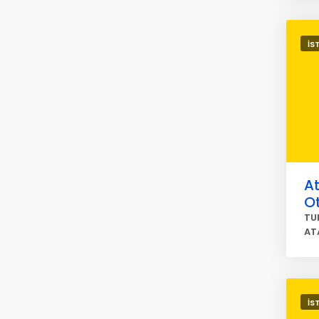
İS
At
O
TU
AT
İS