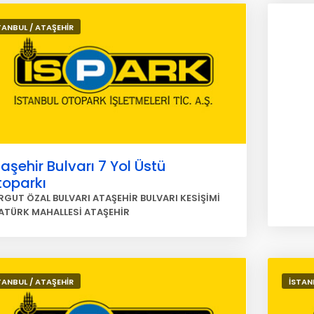
TANBUL / ATAŞEHİR
aşehir Bulvarı 7 Yol Üstü
toparkı
RGUT ÖZAL BULVARI ATAŞEHİR BULVARI KESİŞİMİ
ATÜRK MAHALLESİ ATAŞEHİR
TANBUL / ATAŞEHİR
İSTAN