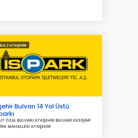
BUL / ATAŞEHİR
ehir Bulvarı 14 Yol Üstü
parkı
T ÖZAL BULVARI ATAŞEHİR BULVARI KESİŞİMİ
RK MAHALLESİ ATAŞEHİR