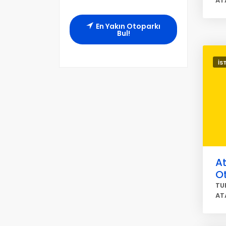
AT
En Yakın Otoparkı
Bul!
İS
At
O
TU
AT