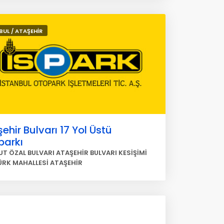
BUL / ATAŞEHİR
ehir Bulvarı 17 Yol Üstü
parkı
T ÖZAL BULVARI ATAŞEHİR BULVARI KESİŞİMİ
RK MAHALLESİ ATAŞEHİR