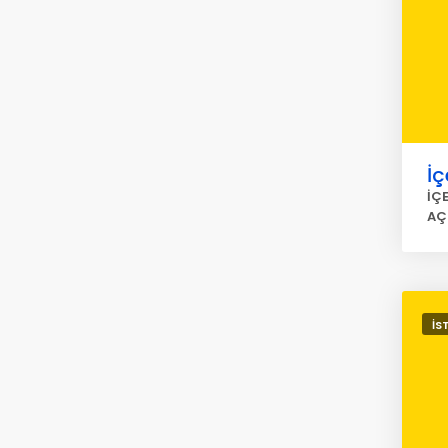
İç
İÇ
AÇ
İS