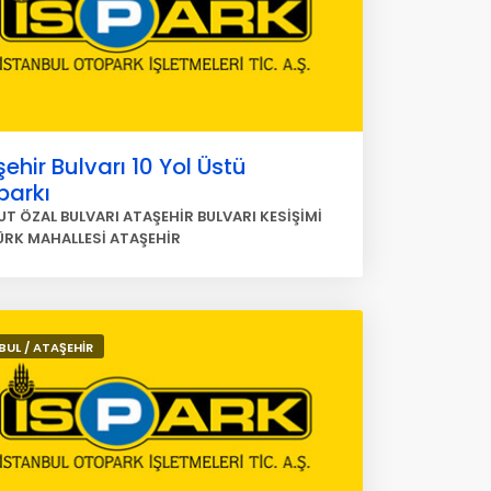
ehir Bulvarı 10 Yol Üstü
parkı
T ÖZAL BULVARI ATAŞEHİR BULVARI KESİŞİMİ
RK MAHALLESİ ATAŞEHİR
BUL / ATAŞEHİR