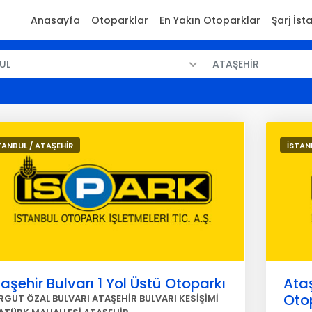
Anasayfa
Otoparklar
En Yakın Otoparklar
Şarj İst
UL
ATAŞEHİR
TANBUL / ATAŞEHİR
İSTAN
aşehir Bulvarı 1 Yol Üstü Otoparkı
Ataş
Oto
RGUT ÖZAL BULVARI ATAŞEHİR BULVARI KESİŞİMİ