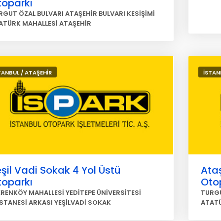
toparkı
RGUT ÖZAL BULVARI ATAŞEHİR BULVARI KESİŞİMİ
ATÜRK MAHALLESİ ATAŞEHİR
TANBUL / ATAŞEHİR
İSTAN
şil Vadi Sokak 4 Yol Üstü
Ataş
toparkı
Oto
ERENKÖY MAHALLESİ YEDİTEPE ÜNİVERSİTESİ
TURGU
STANESİ ARKASI YEŞİLVADİ SOKAK
ATATÜ