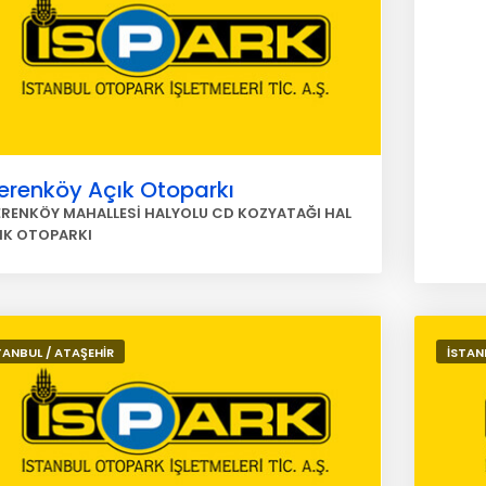
erenköy Açık Otoparkı
ERENKÖY MAHALLESİ HALYOLU CD KOZYATAĞI HAL
IK OTOPARKI
TANBUL / ATAŞEHİR
İSTAN