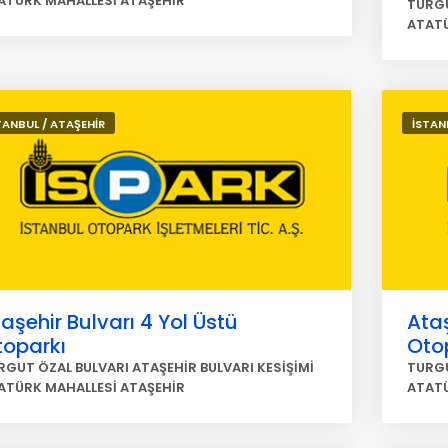
ATÜRK MAHALLESİ ATAŞEHİR
TURGU
ATATÜ
TANBUL / ATAŞEHİR
İSTAN
aşehir Bulvarı 4 Yol Üstü
Ataş
toparkı
Oto
RGUT ÖZAL BULVARI ATAŞEHİR BULVARI KESİŞİMİ
TURGU
ATÜRK MAHALLESİ ATAŞEHİR
ATATÜ