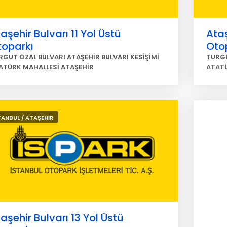
aşehir Bulvarı 11 Yol Üstü
Ataş
toparkı
Oto
RGUT ÖZAL BULVARI ATAŞEHİR BULVARI KESİŞİMİ
TURGU
ATÜRK MAHALLESİ ATAŞEHİR
ATATÜ
TANBUL / ATAŞEHİR
aşehir Bulvarı 13 Yol Üstü