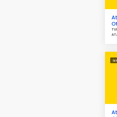
At
O
TU
AT
İS
At