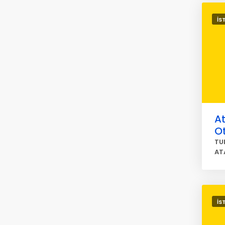
İS
At
O
TU
AT
İS