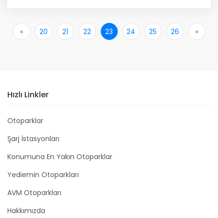
«
İlk
20
21
22
23
24
25
26
»
Son
Hızlı Linkler
Otoparklar
Şarj İstasyonları
Konumuna En Yakın Otoparklar
Yediemin Otoparkları
AVM Otoparkları
Hakkımızda