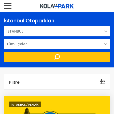
İstanbul Otoparkları
İSTANBUL
Tüm İlçeler
Filtre
İSTANBUL / PENDİK