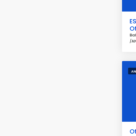
E
O
Bal
/A
AN
O