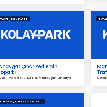
TALYA / MANAVGAT
ANTAL
anavgat Çınar Yediemin
Man
toparkı
Traf
vaklı Mah. 6520. Sok. 15 Manavgat, Antalya
Sanay
NAKKALE / ÇANAKKALE MERKEZ