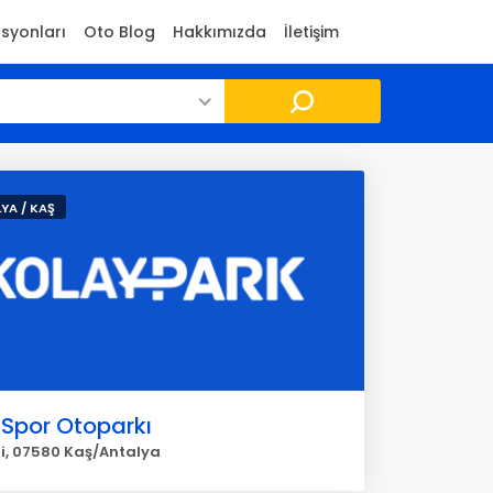
asyonları
Oto Blog
Hakkımızda
İletişim
YA / KAŞ
 Spor Otoparkı
li, 07580 Kaş/Antalya