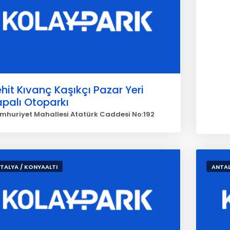
hit Kıvanç Kaşıkçı Pazar Yeri
palı Otoparkı
mhuriyet Mahallesi Atatürk Caddesi No:192
TALYA / KONYAALTI
ANTAL