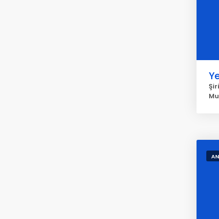
Ye
Şir
Mu
AN