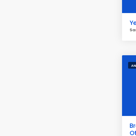
Ye
Sar
AN
B
O