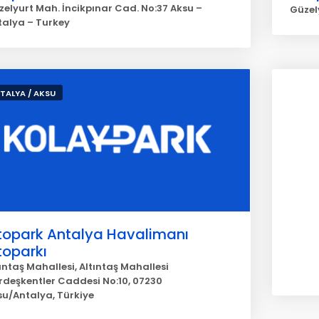
zelyurt Mah. İncikpınar Cad. No:37 Aksu –
Güzely
talya – Turkey
TALYA / AKSU
topark Antalya Havalimanı
toparkı
ıntaş Mahallesi, Altıntaş Mahallesi
rdeşkentler Caddesi No:10, 07230
su/Antalya, Türkiye