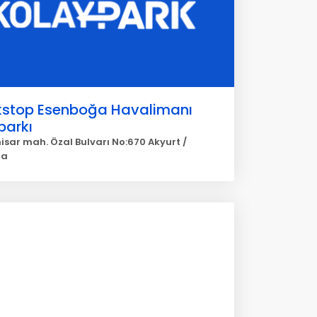
kstop Esenboğa Havalimanı
parkı
hisar mah. Özal Bulvarı No:670 Akyurt /
ra