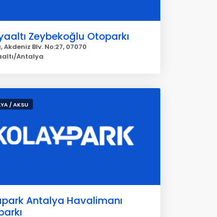
yaaltı Zeybekoğlu Otoparkı
ı, Akdeniz Blv. No:27, 07070
altı/Antalya
YA / AKSU
upark Antalya Havalimanı
parkı