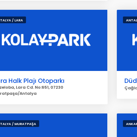
TALYA / LARA
ANTAL
ra Halk Plajı Otoparkı
Düd
zeloba, Lara Cd. No:651, 07230
Çağla
ratpaşa/Antalya
TALYA / MURATPAŞA
ANKAR