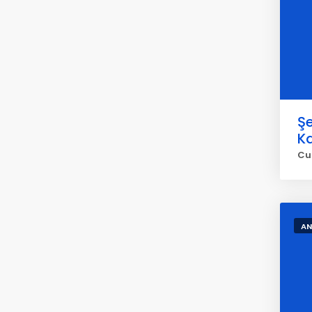
Şe
Ka
Cu
AN