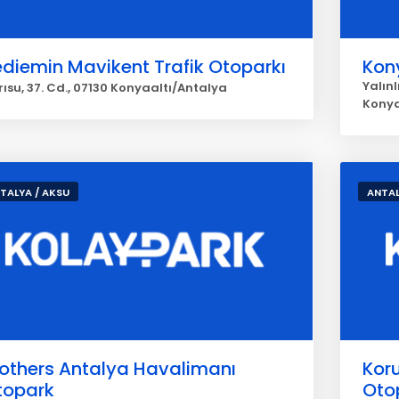
diemin Mavikent Trafik Otoparkı
Kon
Yalınl
ısu, 37. Cd., 07130 Konyaaltı/Antalya
Konya
TALYA / AKSU
ANTAL
rothers Antalya Havalimanı
Kor
topark
Oto