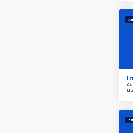
AN
La
Gü
Mu
AN