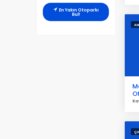
En Yakın Otoparkı
Bul!
AN
M
O
Ka
ÇA