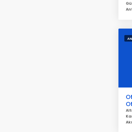
Gü
An
AN
O
O
Alt
Ka
Ak