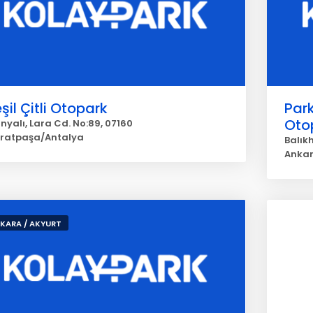
şil Çitli Otopark
Par
Oto
inyalı, Lara Cd. No:89, 07160
ratpaşa/Antalya
Balık
Anka
KARA / AKYURT