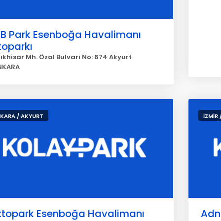
SB Park Esenboğa Havalimanı
toparkı
ıkhisar Mh. Özal Bulvarı No: 674 Akyurt
NKARA
KARA / AKYURT
İZMİR 
ttopark Esenboğa Havalimanı
Adn