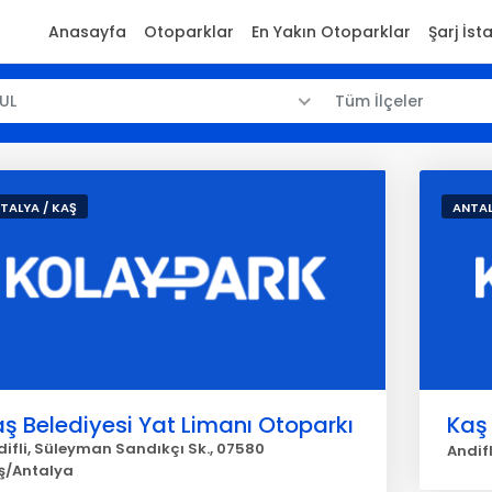
Anasayfa
Otoparklar
En Yakın Otoparklar
Şarj İst
UL
Tüm İlçeler
TALYA / KAŞ
ANTAL
ş Belediyesi Yat Limanı Otoparkı
Kaş
difli, Süleyman Sandıkçı Sk., 07580
Andif
ş/Antalya