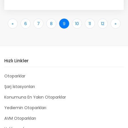
«
İlk
6
7
8
9
10
11
12
»
Son
Hızlı Linkler
Otoparklar
Şarj İstasyonları
Konumuna En Yakın Otoparklar
Yediemin Otoparkları
AVM Otoparkları