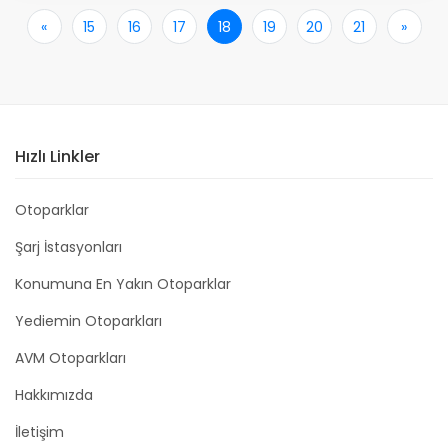
«
İlk
15
16
17
18
19
20
21
»
Son
Hızlı Linkler
Otoparklar
Şarj İstasyonları
Konumuna En Yakın Otoparklar
Yediemin Otoparkları
AVM Otoparkları
Hakkımızda
İletişim