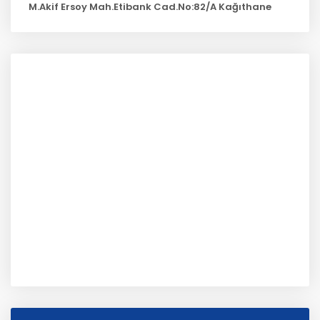
M.Akif Ersoy Mah.Etibank Cad.No:82/A Kağıthane