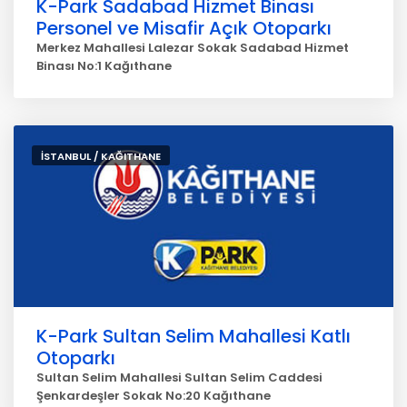
K-Park Sadabad Hizmet Binası
Personel ve Misafir Açık Otoparkı
Merkez Mahallesi Lalezar Sokak Sadabad Hizmet
Binası No:1 Kağıthane
İSTANBUL / KAĞITHANE
K-Park Sultan Selim Mahallesi Katlı
Otoparkı
Sultan Selim Mahallesi Sultan Selim Caddesi
Şenkardeşler Sokak No:20 Kağıthane