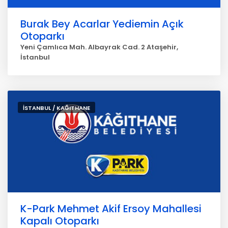
Burak Bey Acarlar Yediemin Açık
Otoparkı
Yeni Çamlıca Mah. Albayrak Cad. 2 Ataşehir,
İstanbul
İSTANBUL / KAĞITHANE
K-Park Mehmet Akif Ersoy Mahallesi
Kapalı Otoparkı