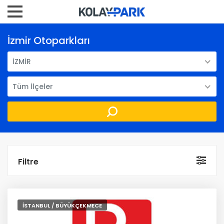
İzmir Otoparkları
İZMİR
Tüm İlçeler
Filtre
İSTANBUL / BÜYÜKÇEKMECE