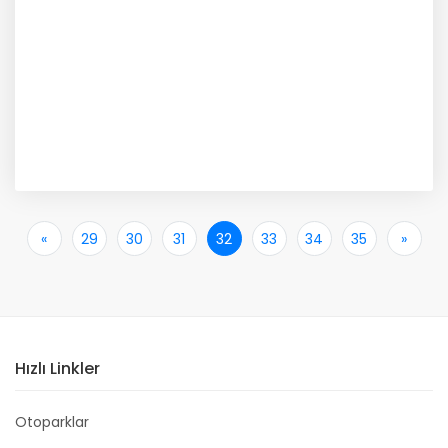
«
İlk
29
30
31
32
33
34
35
»
Son
Hızlı Linkler
Otoparklar