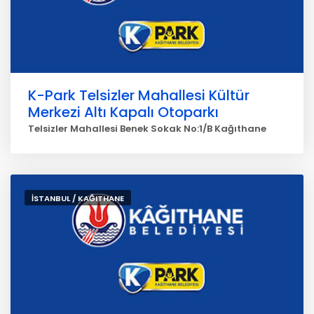
K-Park Telsizler Mahallesi Kültür
Merkezi Altı Kapalı Otoparkı
Telsizler Mahallesi Benek Sokak No:1/B Kağıthane
İSTANBUL / KAĞITHANE