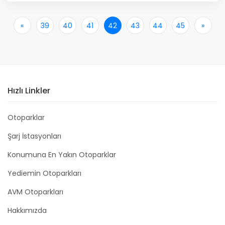
«
İlk
39
40
41
42
43
44
45
»
Son
Hızlı Linkler
Otoparklar
Şarj İstasyonları
Konumuna En Yakın Otoparklar
Yediemin Otoparkları
AVM Otoparkları
Hakkımızda