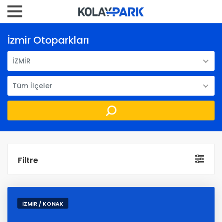
İzmir Otoparkları
İZMİR
Tüm İlçeler
Filtre
İZMİR / KONAK