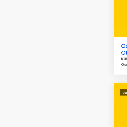
O
O
Kü
Os
BU