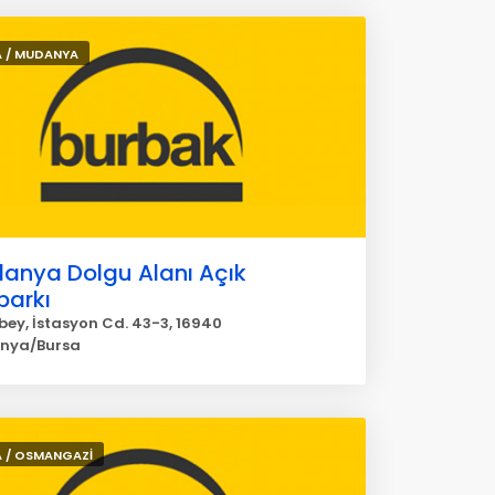
 / MUDANYA
anya Dolgu Alanı Açık
parkı
ey, İstasyon Cd. 43-3, 16940
nya/Bursa
 / OSMANGAZİ