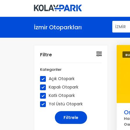
İzmir Otoparkları
İZMİR
Filtre
BU
Kategoriler
Açık Otopark
Kapalı Otopark
Katlı Otopark
Yol Üstü Otopark
Os
Hac
Os