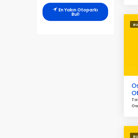
En Yakın Otoparkı
Bul!
BU
O
O
Ta
Os
BU