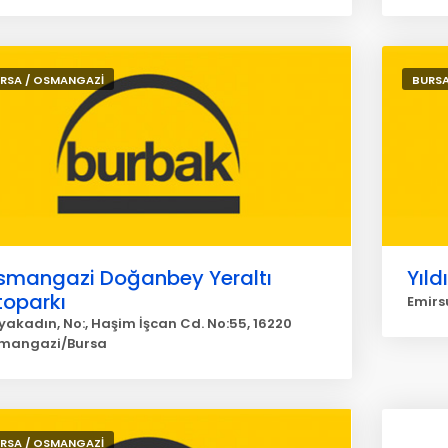
RSA / OSMANGAZİ
BURSA
smangazi Doğanbey Yeraltı
Yıld
toparkı
Emirs
yakadın, No:, Haşim İşcan Cd. No:55, 16220
mangazi/Bursa
RSA / OSMANGAZİ