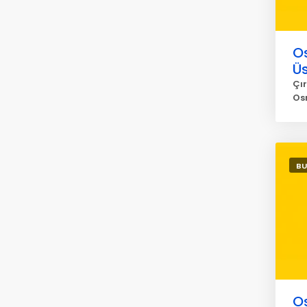
O
Ü
Çır
Os
BU
O