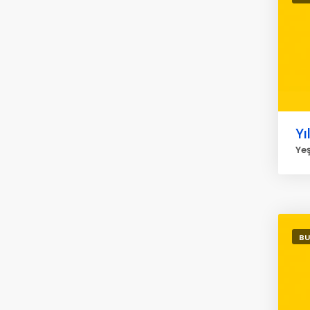
Yı
Yeş
BU