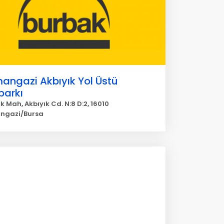
angazi Akbıyık Yol Üstü
parkı
k Mah, Akbıyık Cd. N:8 D:2, 16010
ngazi/Bursa