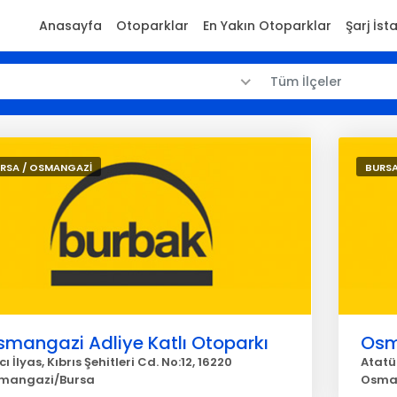
Anasayfa
Otoparklar
En Yakın Otoparklar
Şarj İst
Tüm İlçeler
RSA / OSMANGAZİ
BURSA
mangazi Adliye Katlı Otoparkı
Osm
ı İlyas, Kıbrıs Şehitleri Cd. No:12, 16220
Atatür
mangazi/Bursa
Osma