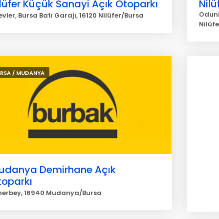
lüfer Küçük Sanayi Açık Otoparkı
Nilü
Odunl
vler, Bursa Batı Garajı, 16120 Nilüfer/Bursa
Nilüf
RSA / MUDANYA
udanya Demirhane Açık
toparkı
erbey, 16940 Mudanya/Bursa