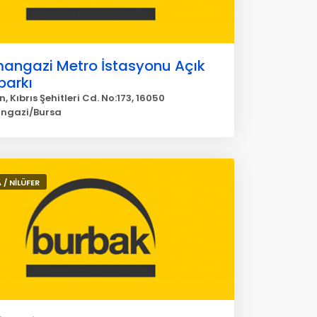
angazi Metro İstasyonu Açık
parkı
, Kıbrıs Şehitleri Cd. No:173, 16050
ngazi/Bursa
 / NİLÜFER