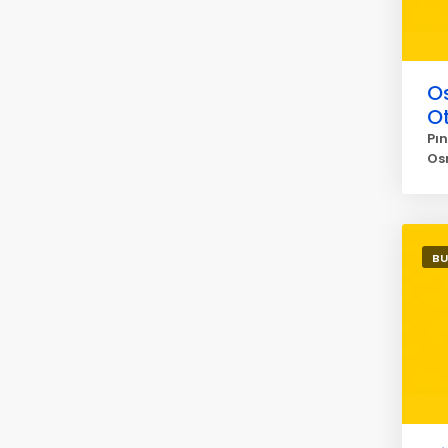
O
O
Pı
Os
BU