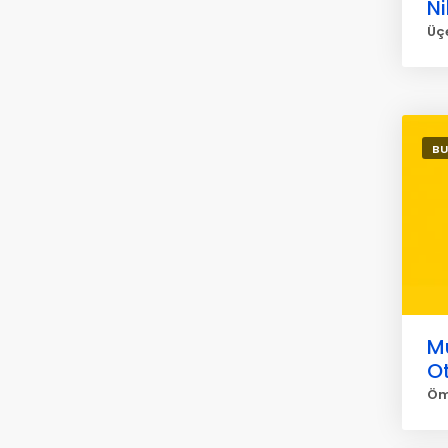
Ni
Üçe
BU
M
O
Öm