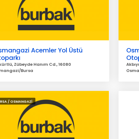
smangazi Acemler Yol Üstü
Osm
toparkı
Oto
kürtlü, Zübeyde Hanım Cd., 16080
Akbıyı
mangazi/Bursa
Osma
RSA / OSMANGAZİ