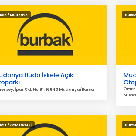
RSA / MUDANYA
BURSA
udanya Budo İskele Açık
Mud
toparkı
Oto
Ömerb
erbey, İpar Cd. No:81, 16940 Mudanya/Bursa
Muda
RSA / OSMANGAZİ
BURSA