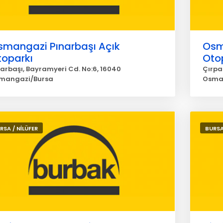
smangazi Pınarbaşı Açık
Osm
toparkı
Oto
narbaşı, Bayramyeri Cd. No:6, 16040
Çırpan
mangazi/Bursa
Osma
RSA / NİLÜFER
BURSA