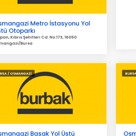
smangazi Metro İstasyonu Yol
stü Otoparkı
pan, Kıbrıs Şehitleri Cd. No:173, 16050
mangazi/Bursa
RSA / OSMANGAZİ
BURSA
smangazi Başak Yol Üstü
Osm