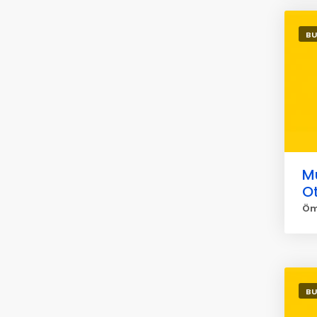
BU
M
O
Öm
BU